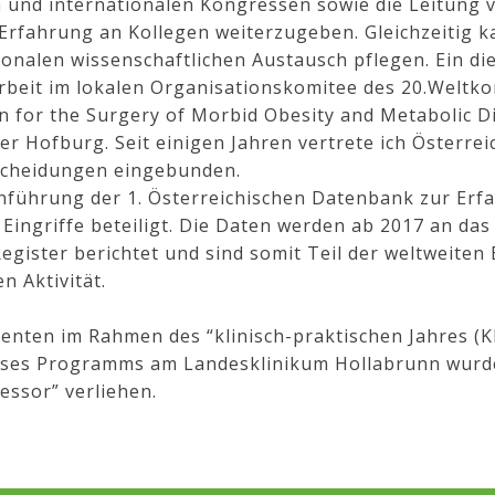
n und internationalen Kongressen sowie die Leitung
rfahrung an Kollegen weiterzugeben. Gleichzeitig k
ionalen wissenschaftlichen Austausch pflegen. Ein di
rbeit im lokalen Organisationskomitee des 20.Weltk
on for the Surgery of Morbid Obesity and Metabolic Di
r Hofburg. Seit einigen Jahren vertrete ich Österrei
tscheidungen eingebunden.
Einführung der 1. Österreichischen Datenbank zur Erf
Eingriffe beteiligt. Die Daten werden ab 2017 an das
egister berichtet und sind somit Teil der weltweiten
n Aktivität.
enten im Rahmen des “klinisch-praktischen Jahres (KP
ieses Programms am Landesklinikum Hollabrunn wurd
essor” verliehen.