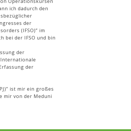
 von Operationskursen
ann ich dadurch den
esbezüglicher
ongresses der
sorders (IFSO)” im
ch bei der IFSO und bin
assung der
 Internationale
 Erfassung der
J)” ist mir ein großes
e mir von der Meduni