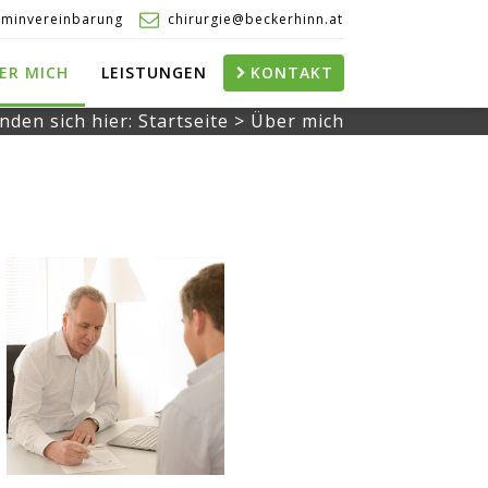
rminvereinbarung
chirurgie@beckerhinn.at
ER MICH
LEISTUNGEN
KONTAKT
inden sich hier:
Startseite
>
Über mich